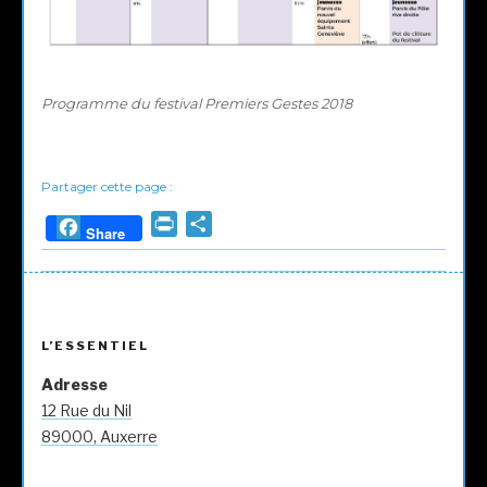
Programme du festival Premiers Gestes 2018
Partager cette page :
P
P
Share
r
a
i
r
n
t
t
a
L’ESSENTIEL
g
e
Adresse
r
12 Rue du Nil
89000, Auxerre