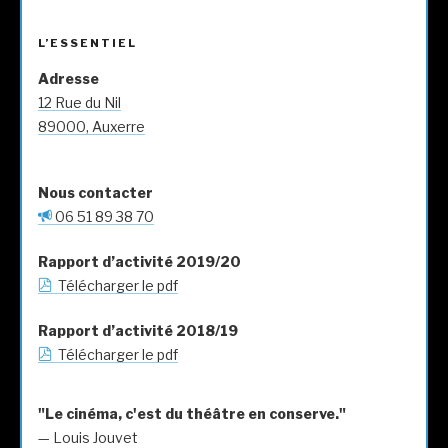
n
t
t
a
L’ESSENTIEL
g
e
Adresse
r
12 Rue du Nil
89000, Auxerre
Nous contacter
06 51 89 38 70
Rapport d’activité 2019/20
Télécharger le pdf
Rapport d’activité 2018/19
Télécharger le pdf
"Le cinéma, c'est du théâtre en conserve."
— Louis Jouvet