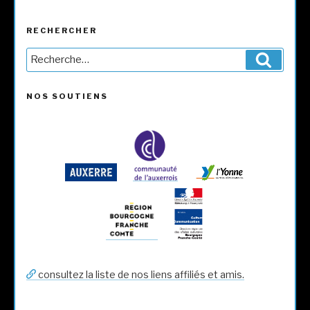
RECHERCHER
Recherche
Reche
pour
:
NOS SOUTIENS
consultez la liste de nos liens affiliés et amis.